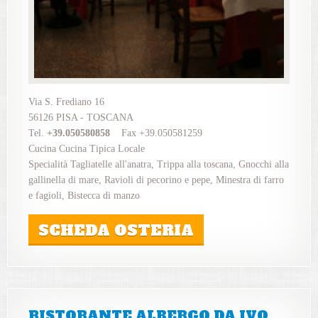
Via S. Frediano 16
56126 PISA - TOSCANA
Tel.
+39.050580858
Fax +39.050581259
Cucina Cucina Tipica Locale
Specialità Tagliatelle all'anatra, Trippa alla toscana, Gnocchi alla
gallinella di mare, Ravioli di pecorino e pepe, Minestra di farro
e fagioli, Bistecca di manzo
SCHEDA OSTERIA
RISTORANTE ALBERGO DA IVO