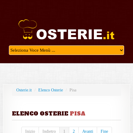
Osterie.it
/
Elenco Osterie
/
Pisa
ELENCO OSTERIE
PISA
Inizio
Indietro
1
2
Avanti
Fine