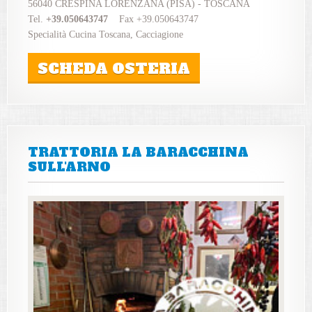
56040 CRESPINA LORENZANA (PISA) - TOSCANA
Tel.
+39.050643747
Fax +39.050643747
Specialità Cucina Toscana, Cacciagione
SCHEDA OSTERIA
TRATTORIA LA BARACCHINA
SULL'ARNO