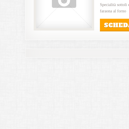
Specialità sottoli 
faraona al forno
SCHED