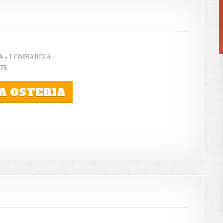
A - LOMBARDIA
175
A OSTERIA