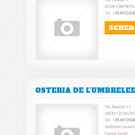
26100 CREMON
Tel.
+39.037245
SCHED
OSTERIA DE L'UMBRELE
Via Mazzini 13
26030 CICOGN
Tel.
+39.037283
Ambiente caratter
Cucina locale