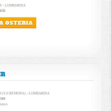
A - LOMBARDIA
6656
A OSTERIA
ER
OLO (CREMONA) - LOMBARDIA
0509
istico